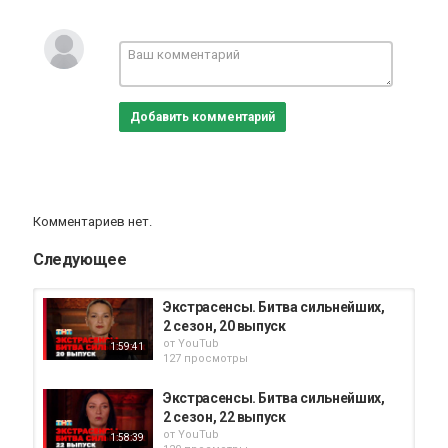
руку».
Категория
Реалити шоу
Добавить комментарий
Комментариев нет.
Следующее
Экстрасенсы. Битва сильнейших,
2 сезон, 20 выпуск
от
YouTub
1:59:41
127 просмотры
Экстрасенсы. Битва сильнейших,
2 сезон, 22 выпуск
от
YouTub
1:58:39