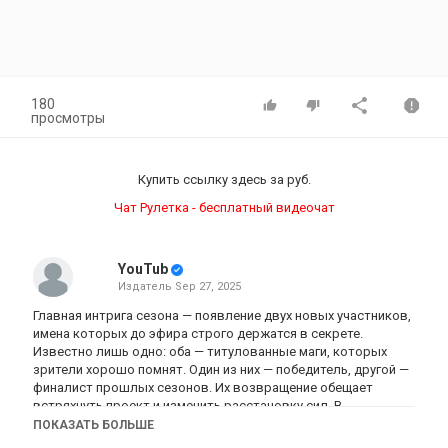
180
просмотры
Купить ссылку здесь за
руб.
Чат Рулетка - бесплатный видеочат
YouTub
Издатель
Sep 27, 2025
Главная интрига сезона — появление двух новых участников,
имена которых до эфира строго держатся в секрете.
Известно лишь одно: оба — титулованные маги, которых
зрители хорошо помнят. Один из них — победитель, другой —
финалист прошлых сезонов. Их возвращение обещает
встряхнуть проект и изменить расстановку сил. В
назначенное время в назначенном месте девять сильнейших
ПОКАЗАТЬ БОЛЬШЕ
экстрасенсов соберутся, чтобы начать битву за «золотую