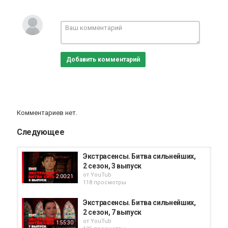
финалист прошлых сезонов. Их возвращение обещает
встряхнуть проект и изменить расстановку сил. В
назначенное время в назначенном месте девять сильнейших
экстрасенсов соберутся, чтобы начать битву за «золотую
руку».
Добавить комментарий
Категория
Реалити шоу
Комментариев нет.
Следующее
Экстрасенсы. Битва сильнейших,
2 сезон, 3 выпуск
от
YouTub
2:00:21
118 просмотры
Экстрасенсы. Битва сильнейших,
2 сезон, 7 выпуск
от
YouTub
1:55:30