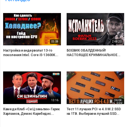
05:08
2:48:20
Настройка и андервольт 13-го
БОЕВИК ОБАЛДЕННЫЙ!
поколения Intel. Core i5-13600K...
НАСТОЯЩЕЕ КРИМИНАЛЬНОЕ...
13:16
36:04
Камеди Клаб «Си Цзиньпин» Гарик
Тест 11 лучших PCI-e 4.0 M.2 SSD
Харламов, Демис Карибидис...
на 1TB. Выбираем лучший SSD...