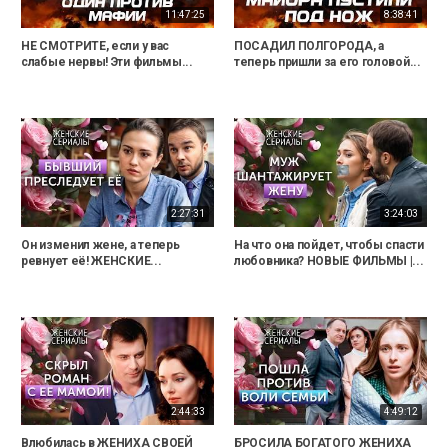
11:47:25
8:38:41
НЕ СМОТРИТЕ, если у вас
ПОСАДИЛ ПОЛГОРОДА, а
слабые нервы! Эти фильмы...
теперь пришли за его головой...
2:27:31
3:24:03
Он изменил жене, а теперь
На что она пойдет, чтобы спасти
ревнует её! ЖЕНСКИЕ...
любовника? НОВЫЕ ФИЛЬМЫ |...
2:44:33
4:49:12
Влюбилась в ЖЕНИХА СВОЕЙ
БРОСИЛА БОГАТОГО ЖЕНИХА