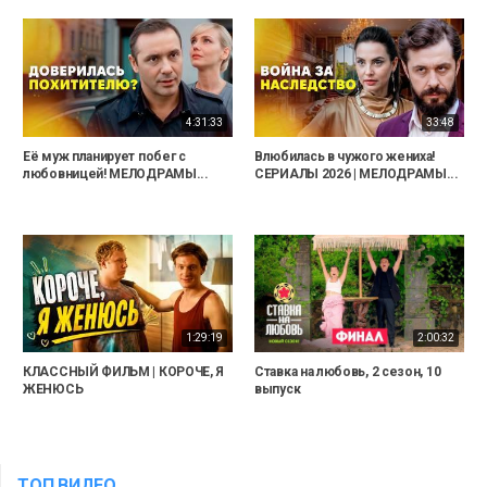
4:31:33
33:48
Её муж планирует побег с
Влюбилась в чужого жениха!
любовницей! МЕЛОДРАМЫ...
СЕРИАЛЫ 2026 | МЕЛОДРАМЫ...
1:29:19
2:00:32
КЛАССНЫЙ ФИЛЬМ | КОРОЧЕ, Я
Ставка на любовь, 2 сезон, 10
ЖЕНЮСЬ
выпуск
ТОП ВИДЕО