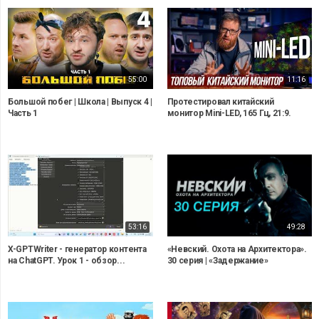
55:00
11:16
Большой побег | Школа | Выпуск 4 |
Протестировал китайский
Часть 1
монитор Mini-LED, 165 Гц, 21:9.
53:16
49:28
X-GPTWriter - генератор контента
«Невский. Охота на Архитектора».
на ChatGPT. Урок 1 - обзор...
30 серия | «Задержание»