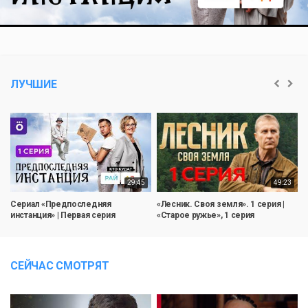
Video
ЛУЧШИЕ
29:45
49:23
Сериал «Предпоследняя
«Лесник. Своя земля». 1 серия |
«
инстанция» | Первая серия
«Старое ружье», 1 серия
2
СЕЙЧАС СМОТРЯТ