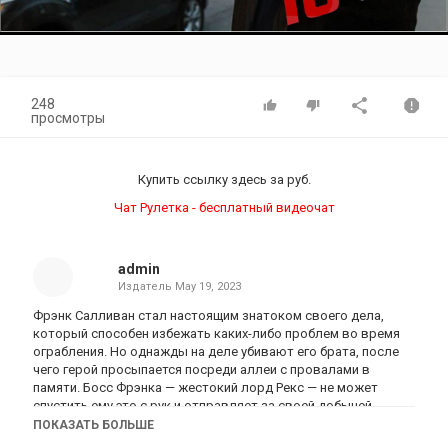
Video
248
просмотры
Купить ссылку здесь за
руб.
Чат Рулетка - бесплатный видеочат
admin
Издатель
May 19, 2023
Фрэнк Салливан стал настоящим знатоком своего дела,
который способен избежать каких-либо проблем во время
ограбления. Но однажды на деле убивают его брата, после
чего герой просыпается посреди аллеи с провалами в
памяти. Босс Фрэнка — жестокий лорд Рекс — не может
спустить ему это с рук и отправляет за своей добычей.
Теперь грабителю предстоит узнать, что скрывался за
ПОКАЗАТЬ БОЛЬШЕ
личной предателя, а также отомстить за смерть брата.