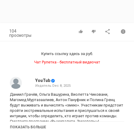
104
просмотры
Купить ссылку здесь за
руб.
Чат Рулетка - бесплатный видеочат
YouTub
Издатель
Dec 8, 2025
Даниил Грачёв, Ольга Вашурина, Виолетта Чиковани,
Магомед Муртазаалиев, Антон Пануфник и Полина Гренц
будут выживать и вычислять «змею». Участникам предстоит
пройти экстремальные испытания и прислушаться к своей
интуиции, чтобы определить, кто играет против команды.
Смотрите программу «Выживалити. Змееловы»!
ПОКАЗАТЬ БОЛЬШЕ
Категория