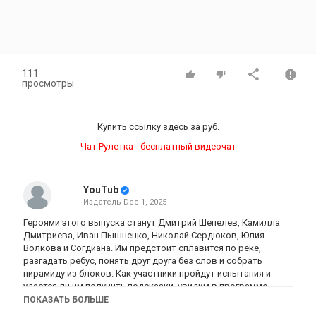
111
просмотры
Купить ссылку здесь за
руб.
Чат Рулетка - бесплатный видеочат
YouTub
Издатель
Dec 1, 2025
Героями этого выпуска станут Дмитрий Шепелев, Камилла
Дмитриева, Иван Пышненко, Николай Сердюков, Юлия
Волкова и Согдиана. Им предстоит сплавится по реке,
разгадать ребус, понять друг друга без слов и собрать
пирамиду из блоков. Как участники пройдут испытания и
удастся ли им получить подсказки, увидим в программе
«Выживалити. Змееловы».
ПОКАЗАТЬ БОЛЬШЕ