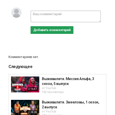
Категория
Реалити шоу
Добавить комментарий
Комментариев нет.
Следующее
Выживалити. Миссия Альфа, 3
сезон, 5 выпуск
от
YouTub
2:16:47
102 просмотры
Выживалити. Змееловы, 1 сезон,
2 выпуск
от
YouTub
2:28:28