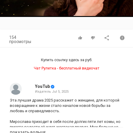
Video
154
просмотры
Купить ссылку здесь за
руб.
Чат Рулетка - бесплатный видеочат
YouTub
Издатель
Jul 5, 2025
Эта лучшая драма 2025 расскажет о женщине, для которой
возвращение к жизни стало началом новой борьбы за
любовь и справедливость.
Мирослава приходит в себя после долгих пяти лет комы, но
вместо радости её ждет жестокая правда. Муж больше не
её, подруга заняла её место, а родная дочь зовёт другой
ПОКАЗАТЬ БОЛЬШЕ