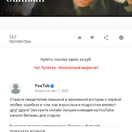
Video
167
просмотры
Купить ссылку здесь за
руб.
Чат Рулетка - бесплатный видеочат
YouTub
Издатель
Apr 7, 2025
Станьте свидетелем смешной и жизненной истории о первой
любви, ошибках и том, как взрослые и подростки меняют
друг друга! Смотрите онлайн лучшие комедии на YouTube-
канале Фильмы для отдыха.
В центре сюжета новинки кино Леонид – бывший
заместитель начальника колонии по воспитательной работе.
ПОКАЗАТЬ БОЛЬШЕ