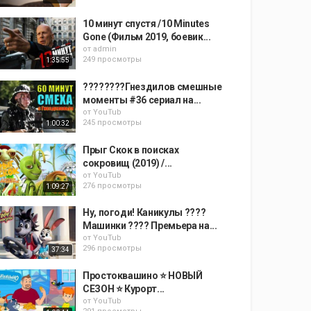
10 минут спустя /10 Minutes
Gone (Фильм 2019, боевик...
от
admin
249 просмотры
1:35:55
????????Гнездилов смешные
моменты #36 сериал на...
от
YouTub
245 просмотры
1:00:32
Прыг Скок в поисках
сокровищ (2019) /...
от
YouTub
276 просмотры
1:09:27
Ну, погоди! Каникулы ????
Машинки ???? Премьера на...
от
YouTub
296 просмотры
37:34
Простоквашино ⭐ НОВЫЙ
СЕЗОН ⭐ Курорт...
от
YouTub