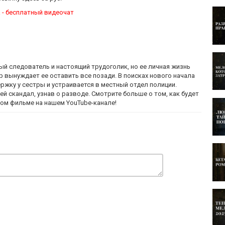
 - бесплатный видеочат
й следователь и настоящий трудоголик, но ее личная жизнь
ар вынуждает ее оставить все позади. В поисках нового начала
ержку у сестры и устраивается в местный отдел полиции.
ей скандал, узнав о разводе. Смотрите больше о том, как будет
вом фильме на нашем YouTube-канале!
 дело – поиски пропавшей семьи. Глава семейства, Игорь,
ся, жены и дочери уже не было. Теперь Елена должна разгадать
ный фильм!