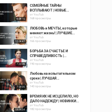
СЕМЕЙНЫЕ ТАЙНЫ
ВСПЛЫВАЮТ | НОВЫЕ...
от
YouTub
168 просмотры
8:08:15
ЛЮБОВЬ и МЕЧТЫ, которые
меняют жизнь! | ЛУЧШИЕ...
от
YouTub
166 просмотры
12:04:47
БОРЬБА ЗА СЧАСТЬЕ И
СПРАВЕДЛИВОСТЬ |...
от
YouTub
190 просмотры
7:23:09
Любовь на испытательном
сроке | ЛУЧШАЯ...
от
YouTub
140 просмотры
7:09:35
ВРЕМЯ ИХ НЕ ИСЦЕЛИЛО, НО
ДАЛО НАДЕЖДУ | НОВИНКИ...
от
YouTub
182 просмотры
13:26:54