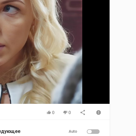
0
0
едующее
Auto