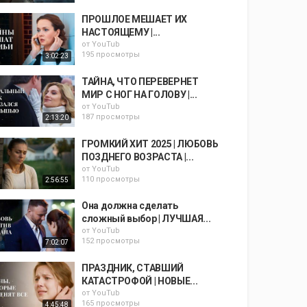
ПРОШЛОЕ МЕШАЕТ ИХ
НАСТОЯЩЕМУ |...
от
YouTub
195 просмотры
3:02:23
ТАЙНА, ЧТО ПЕРЕВЕРНЕТ
МИР С НОГ НА ГОЛОВУ |...
от
YouTub
187 просмотры
2:13:20
ГРОМКИЙ ХИТ 2025 | ЛЮБОВЬ
ПОЗДНЕГО ВОЗРАСТА |...
от
YouTub
110 просмотры
2:56:55
Она должна сделать
сложный выбор | ЛУЧШАЯ...
от
YouTub
152 просмотры
7:02:07
ПРАЗДНИК, СТАВШИЙ
КАТАСТРОФОЙ | НОВЫЕ...
от
YouTub
165 просмотры
4:45:48