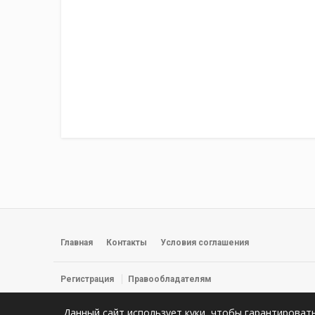
Главная
Контакты
Условия соглашения
Регистрация
Правообладателям
© 2026 Фильмы, сериалы и прямые трансляции смотреть онлайн 
Данный сайт использует куки, чтобы гарантироват