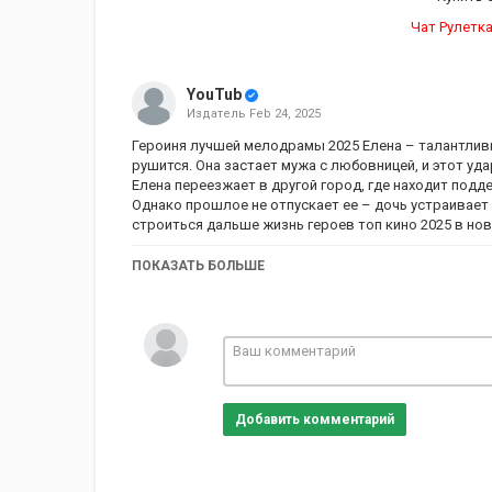
Чат Рулетка
YouTub
Издатель
Feb 24, 2025
Героиня лучшей мелодрамы 2025 Елена – талантливы
рушится. Она застает мужа с любовницей, и этот уд
Елена переезжает в другой город, где находит подд
Однако прошлое не отпускает ее – дочь устраивает 
строиться дальше жизнь героев топ кино 2025 в но
Тем временем на новой работе ей поручают сложное
ПОКАЗАТЬ БОЛЬШЕ
всего на минуту отвлекся на звонок, а когда вернул
эту тайну. Куда они делись? Покажет новый интерес
#ФильмыДляОтдыха #Фильмы #Фильмы2024
Категория
Сериалы
Добавить комментарий