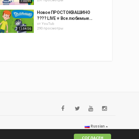
291 просмотры
1:00:44
Новое ПРОСТОКВАШИНО
???? LIVE ⭐ Все любимые...
от
YouTub
290 просмотры
11:54:56
Russian
СОГЛАСЕН