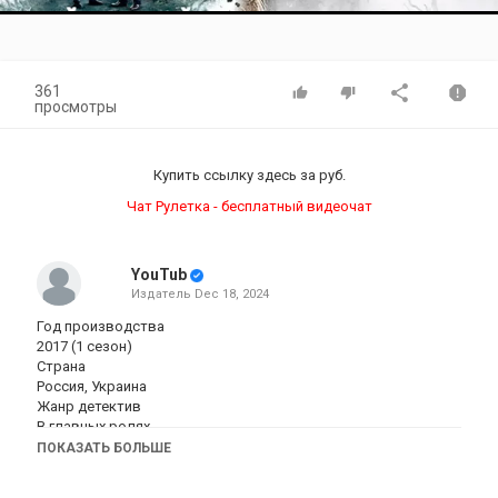
Video
361
просмотры
Купить ссылку здесь за
руб.
Чат Рулетка - бесплатный видеочат
YouTub
Издатель
Dec 18, 2024
Год производства
2017 (1 сезон)
Страна
Россия, Украина
Жанр детектив
В главных ролях
Марина Митрофанова
ПОКАЗАТЬ БОЛЬШЕ
Валентин Томусяк
Анатолий Котенёв