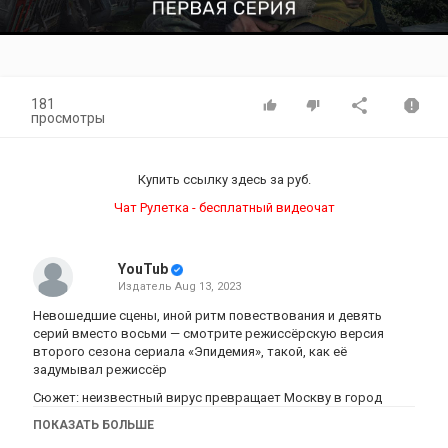
Video
181
просмотры
Купить ссылку здесь за
руб.
Чат Рулетка - бесплатный видеочат
YouTub
Издатель
Aug 13, 2023
Невошедшие сцены, иной ритм повествования и девять
серий вместо восьми — смотрите режиссёрскую версия
второго сезона сериала «Эпидемия», такой, как её
задумывал режиссёр
Сюжет: неизвестный вирус превращает Москву в город
мёртвых. Те, кто ещё не заражён, отчаянно сражаются за еду
ПОКАЗАТЬ БОЛЬШЕ
и выживание. Четверо молодых ребят совершенно не