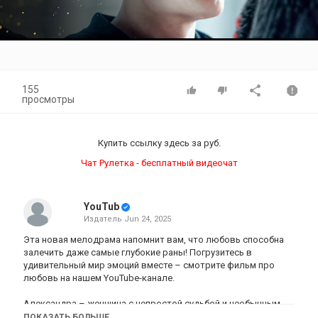
Video
155
просмотры
Купить ссылку здесь за
руб.
Чат Рулетка - бесплатный видеочат
YouTub
Издатель
Jun 24, 2025
Эта новая мелодрама напомнит вам, что любовь способна
залечить даже самые глубокие раны! Погрузитесь в
удивительный мир эмоций вместе – смотрите фильм про
любовь на нашем YouTube-канале.
Александра – женщина с непростой судьбой и необычным
даром. Ее практика аура-сомы открывает людям скрытые
ПОКАЗАТЬ БОЛЬШЕ