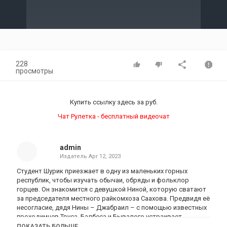
Video
228
просмотры
Купить ссылку здесь за
руб.
Чат Рулетка - бесплатный видеочат
admin
Издатель
Apr 12, 2023
Студент Шурик приезжает в одну из маленьких горных
республик, чтобы изучать обычаи, обряды и фольклор
горцев. Он знакомится с девушкой Ниной, которую сватают
за председателя местного райкомхоза Саахова. Предвидя её
несогласие, дядя Нины – Джабраил – с помощью известных
проходимцев Труса, Балбеса и Бывалого устраивает
похищение девушки. Множество невероятных приключений
ПОКАЗАТЬ БОЛЬШЕ