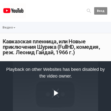
Вход
Видео
Кавказская пленница, или Новые
приключения Шурика (FullHD, комедия,
реж. Леонид Гайдай, 1966 г.)
This
is
Playback on other Websites has been disabled by
a
modal
the video owner.
window.
Play