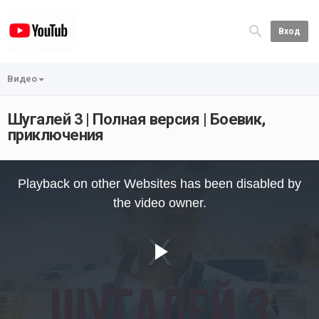
Вход
Видео
Шугалей 3 | Полная версия | Боевик,
приключения
This
is
Playback on other Websites has been disabled by
a
modal
the video owner.
window.
Play