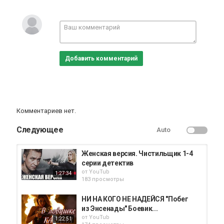
--
В главных ролях: Кирилл Полухин, Олег Абалян, Алексей
Кравченко, Евгений Терских, Владимир Петров, Михаил
Богданов, Алексей Удальцов, Сергей Яценюк, Самвел
Мужикян, Екатерина Решетникова.
Режиссер: Михаил Вассербаум.
Добавить комментарий
—————————————————————————
Категория
Фильмы
Комментариев нет.
Следующее
Auto
Женская версия. Чистильщик 1-4
серии детектив
от
YouTub
1:27:34
183 просмотры
НИ НА КОГО НЕ НАДЕЙСЯ "Побег
из Энсенады" Боевик...
от
YouTub
1:22:51