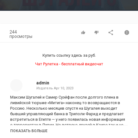
Video
244
просмотры
Купить ссылку здесь за
руб.
Чат Рулетка - бесплатный видеочат
admin
Издатель
Apr 10, 2023
Максим Шугалей и Самер Суэйфан после долгого плена в
ливийской тюрьме «Митига» наконец-то возвращаются в
Россию. Несколько месяцев спустя на Шугалея выходит
бывший управляющий банка в Триполи Фарид и предлагает
встретиться в Египте — у него появилась новая информация
о террористах в Ливии. Но встреча друзей в Каире так и не
состоится. Чтобы помочь Фариду избежать собственной
ПОКАЗАТЬ БОЛЬШЕ
судьбы, Максиму придется на время отложить свои планы…