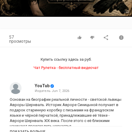
Video
57
просмотры
Купить ссылку здесь за
руб.
Чат Рулетка - бесплатный видеочат
YouTub
Издатель
Jun 7, 2026
Основан на биографии реальной личности - светской львицы
Авроры Шернваль. Историк Авроре Синицыной получает в
подарок старинную коробку с письмами на французском
языке и чёрной перчаткой, принадлежавшие её тёзке -
Авроре Шернваль XIX века. После этого с её близкими
начинают происходить несчастья.
О баронессе шведского происхождения Аврора Шернваль
ПОКАЗАТЬ БОЛЬШЕ