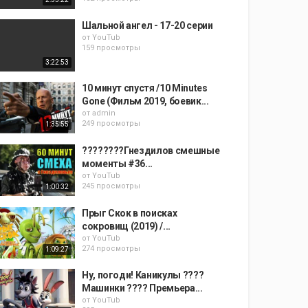
Шальной ангел - 17-20 серии
от
YouTub
159 просмотры
3:22:53
10 минут спустя /10 Minutes
Gone (Фильм 2019, боевик...
от
admin
249 просмотры
1:35:55
????????Гнездилов смешные
моменты #36...
от
YouTub
245 просмотры
1:00:32
Прыг Скок в поисках
сокровищ (2019) /...
от
YouTub
274 просмотры
1:09:27
Ну, погоди! Каникулы ????
Машинки ???? Премьера...
от
YouTub