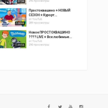
295 просмотры
37:34
Простоквашино ⭐ НОВЫЙ
СЕЗОН ⭐ Курорт...
от
YouTub
289 просмотры
1:00:44
Новое ПРОСТОКВАШИНО
???? LIVE ⭐ Все любимые...
от
YouTub
290 просмотры
11:54:56