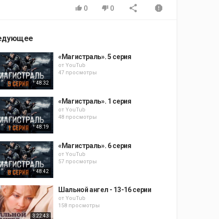
0
0
едующее
«Магистраль». 5 серия
от
YouTub
47 просмотры
48:32
«Магистраль». 1 серия
от
YouTub
48 просмотры
48:19
«Магистраль». 6 серия
от
YouTub
57 просмотры
48:42
Шальной ангел - 13-16 серии
от
YouTub
158 просмотры
3:22:43