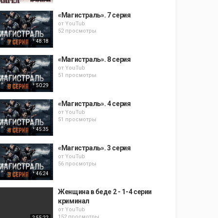
«Магистраль». 7 серия
от
YouTub
52 просмотры
48:18
«Магистраль». 8 серия
от
YouTub
51 просмотры
50:29
«Магистраль». 4 серия
от
YouTub
51 просмотры
45:35
«Магистраль». 3 серия
от
YouTub
56 просмотры
46:24
Женщина в беде 2 - 1-4 серии
криминал
от
YouTub
152 просмотры
2:55:22