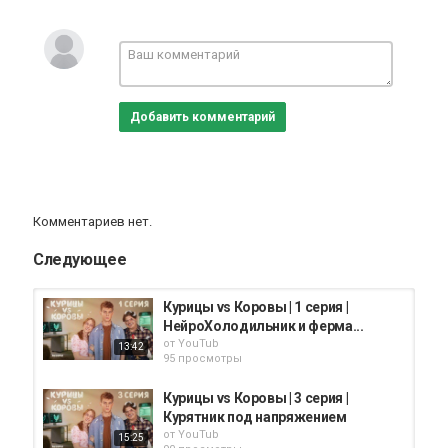
Сериалы
Добавить комментарий
Комментариев нет.
Следующее
Курицы vs Коровы | 1 серия |
НейроХолодильник и ферма...
от
YouTub
13:42
95 просмотры
Курицы vs Коровы | 3 серия |
Курятник под напряжением
от
YouTub
15:25