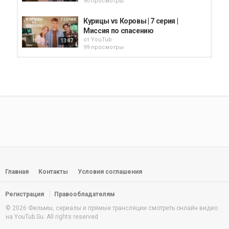
90 просмотры
Курицы vs Коровы | 7 серия |
Миссия по спасению
от
YouTub
13:47
99 просмотры
Курицы vs Коровы | 6 серия |
Куриное Сколково
от
YouTub
13:42
102 просмотры
Курицы vs Коровы | 8 серия |
Феликс, колбасы и...
от
YouTub
13:02
99 просмотры
Курицы vs Коровы | 5 серия |
Ограбление по-куриному
Главная
Контакты
Условия соглашения
от
YouTub
13:01
82 просмотры
Регистрация
Правообладателям
«Невский. Охота на Архитектора».
© 2026 Фильмы, сериалы и прямые трансляции смотреть онлайн видео
7 серия |...
на YouTub.Su. All rights reserved
от
YouTub
49:17