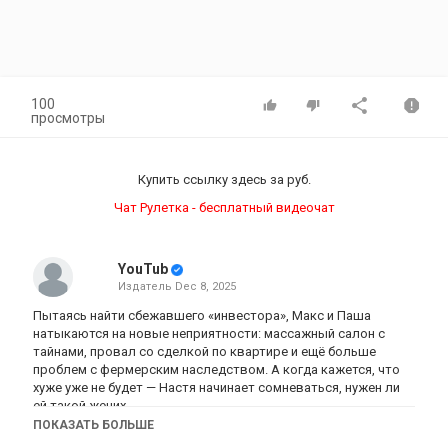
100
просмотры
Купить ссылку здесь за
руб.
Чат Рулетка - бесплатный видеочат
YouTub
Издатель
Dec 8, 2025
Пытаясь найти сбежавшего «инвестора», Макс и Паша
натыкаются на новые неприятности: массажный салон с
тайнами, провал со сделкой по квартире и ещё больше
проблем с фермерским наследством. А когда кажется, что
хуже уже не будет — Настя начинает сомневаться, нужен ли
ей такой жених.
ПОКАЗАТЬ БОЛЬШЕ
Категория