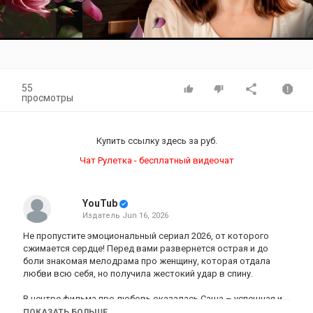
Video
55
просмотры
Купить ссылку здесь за
руб.
Чат Рулетка - бесплатный видеочат
YouTub
Издатель
Jun 16, 2026
Не пропустите эмоциональный сериал 2026, от которого
сжимается сердце! Перед вами развернется острая и до
боли знакомая мелодрама про женщину, которая отдала
любви всю себя, но получила жестокий удар в спину.
В центре фильма про любовь оказалась Саша – успешная и
амбициозная журналистка, которая живет своей профессией
ПОКАЗАТЬ БОЛЬШЕ