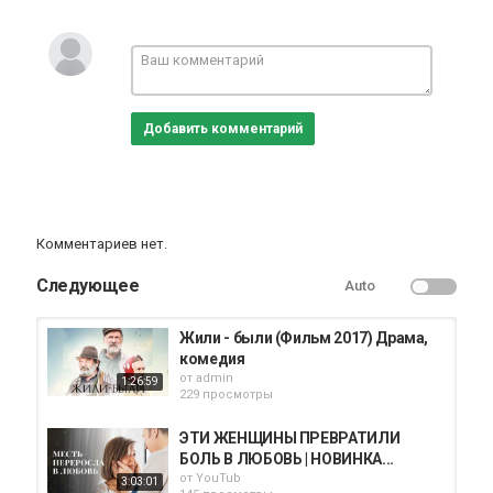
Драма "Близкие", 2017, Россия
Режиссёр: Кения Зуева.
Актёры:
Елена Чекмазова — Екатерина (жена Ефима);
Андрей Стоянов — Ефим;
Добавить комментарий
Надежда Иванова — Аня;
Данил Можаев — Андрей;
Лариса Морозова — бабушка;
Данил Стеклов — Даня и др.
Категория
Комментариев нет.
Фильмы
Следующее
Auto
Жили - были (Фильм 2017) Драма,
комедия
от
admin
1:26:59
229 просмотры
ЭТИ ЖЕНЩИНЫ ПРЕВРАТИЛИ
БОЛЬ В ЛЮБОВЬ | НОВИНКА...
от
YouTub
3:03:01