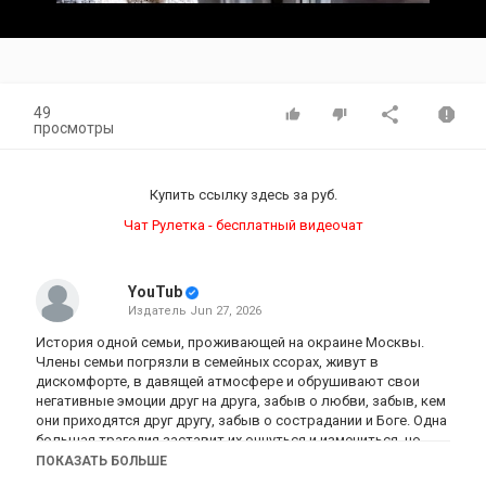
Video
49
просмотры
Купить ссылку здесь за
руб.
Чат Рулетка - бесплатный видеочат
YouTub
Издатель
Jun 27, 2026
История одной семьи, проживающей на окраине Москвы.
Члены семьи погрязли в семейных ссорах, живут в
дискомфорте, в давящей атмосфере и обрушивают свои
негативные эмоции друг на друга, забыв о любви, забыв, кем
они приходятся друг другу, забыв о сострадании и Боге. Одна
большая трагедия заставит их очнуться и измениться, но
будет уже поздно.
ПОКАЗАТЬ БОЛЬШЕ
#МЕЛОДРАМЫ #НОВИНКИ #ФИЛЬМЫ