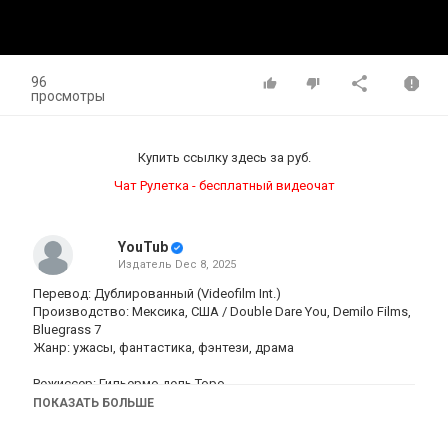
96
просмотры
Купить ссылку здесь за
руб.
Чат Рулетка - бесплатный видеочат
YouTub
Издатель
Dec 8, 2025
Перевод: Дублированный (Videofilm Int.)
Производство: Мексика, США / Double Dare You, Demilo Films,
Bluegrass 7
Жанр: ужасы, фантастика, фэнтези, драма
Режиссер: Гильермо дель Торо
Актеры: Оскар Айзек, Джейкоб Элорди, Кристоф Вальц, Миа
ПОКАЗАТЬ БОЛЬШЕ
Гот, Феликс Каммерер, Чарльз Дэнс, Дэвид Брэдли, Ларс
Миккельсен, Кристиан Конвери, Николай Ли Каас, Кайл