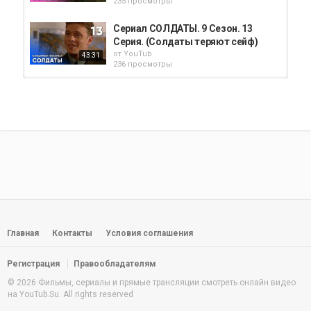
235 просмотры
Сериал СОЛДАТЫ. 9 Сезон. 13
Серия. (Солдаты теряют сейф)
от
YouTub
43:31
236 просмотры
Сериал СОЛДАТЫ. 10 Сезон. 17
Серия. (Солдаты и бочки...
от
YouTub
43:31
230 просмотры
Фейки от зели : Восстание
рептилоидов
от
admin
04:37
459 просмотры
Сериал СОЛДАТЫ. 4 Сезон. 15
Серия (Солдаты повышают...
Главная
Контакты
Условия соглашения
от
YouTub
47:30
237 просмотры
Регистрация
Правообладателям
Сериал СОЛДАТЫ. 13 Сезон. 55
© 2026 Фильмы, сериалы и прямые трансляции смотреть онлайн видео
Серия. (Спор духов)
на YouTub.Su. All rights reserved
от
YouTub
43:31