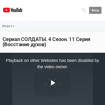
Вход
Видео
Сериал СОЛДАТЫ. 4 Сезон. 11 Серия
(Восстание духов)
This
is
Playback on other Websites has been disabled by
a
modal
the video owner.
window.
Play