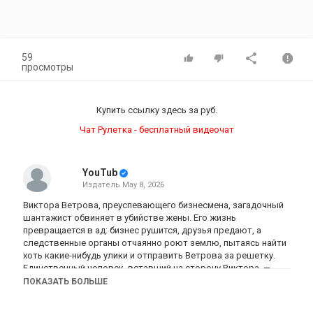
59
просмотры
Купить ссылку здесь за
руб.
Чат Рулетка - бесплатный видеочат
YouTub
Издатель
May 8, 2026
Виктора Ветрова, преуспевающего бизнесмена, загадочный
шантажист обвиняет в убийстве жены. Его жизнь
превращается в ад: бизнес рушится, друзья предают, а
следственные органы отчаянно роют землю, пытаясь найти
хоть какие-нибудь улики и отправить Ветрова за решетку.
Единственный человек, вставший на сторону Виктора, —
бывшая возлюбленная, следователь СК Инга Альмэ…
ПОКАЗАТЬ БОЛЬШЕ
Категория