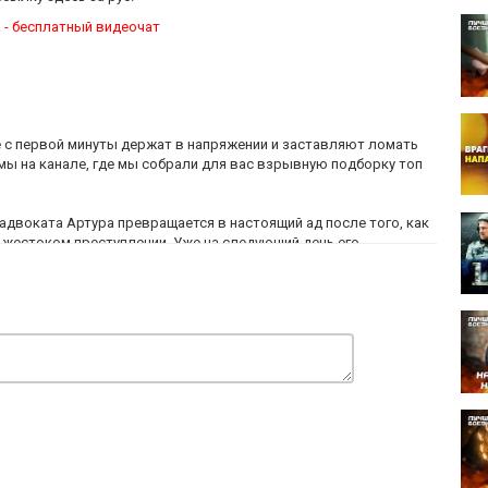
 - бесплатный видеочат
 с первой минуты держат в напряжении и заставляют ломать
мы на канале, где мы собрали для вас взрывную подборку топ
о адвоката Артура превращается в настоящий ад после того, как
 жестоком преступлении. Уже на следующий день его
 юриста скрывает смертельную тайну.