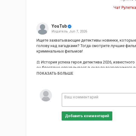
Чат Рулетка
YouTub
Издатель
Jun 7, 2026
Ищете захватывающие детективы новинки, которые
голову над загадками? Тогда смотрите лучшие филь
криминальных фильмов!
⚖️ История успеха героя детектива 2026, известног
он блестяще оправдывает в суде подозреваемого в
собственную жену находят мертвой, а алиби самого
ПОКАЗАТЬ БОЛЬШЕ
Категория
Сериалы
Добавить комментарий