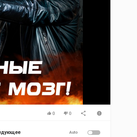
0
0
едующее
Auto