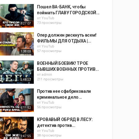
Пошел ВА-БАНК, чтобы
поймать ГЛАВУ ГОРОДСКОЙ...
от
YouTub
73 просмотры
6:27:07
Опер должен рискнуть всем!
ФИЛЬМЫ ДЛЯ ОТДЫХА |...
от
YouTub
57 просмотры
1:38:03
ВОЕННЫЙ БОЕВИК! ТРОЕ
БЫВШИХ ВОЕННЫХ ПРОТИВ...
от
admin
211 просмотры
5:48:57
Против нее сфабриковали
криминальное дело...
от
YouTub
56 просмотры
6:11:52
КРОВАВЫЙ ОБРЯД В ЛЕСУ:
детектив против...
от
YouTub
38 просмотры
9:47:55