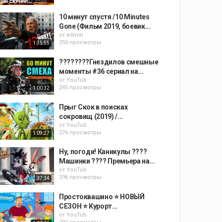
10 минут спустя /10 Minutes
Gone (Фильм 2019, боевик...
от
admin
250 просмотры
1:35:55
????????Гнездилов смешные
моменты #36 сериал на...
от
YouTub
245 просмотры
1:00:32
Прыг Скок в поисках
сокровищ (2019) /...
от
YouTub
276 просмотры
1:09:27
Ну, погоди! Каникулы ????
Машинки ???? Премьера на...
от
YouTub
296 просмотры
37:34
Простоквашино ⭐ НОВЫЙ
СЕЗОН ⭐ Курорт...
от
YouTub