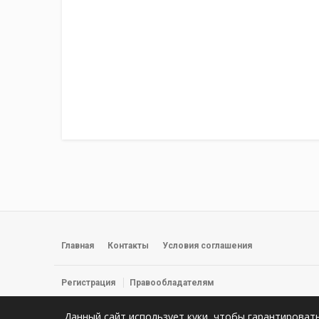
Главная
Контакты
Условия соглашения
Регистрация
Правообладателям
© 2026 Фильмы, сериалы и прямые трансляции смотреть онлайн 
Данный сайт использует куки, чтобы гарантироват