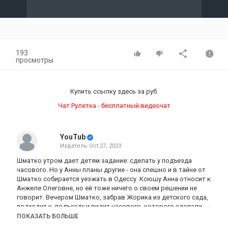
Video
193
просмотры
Купить ссылку здесь за
руб.
Чат Рулетка - бесплатный видеочат
YouTub
Издатель
Oct 27, 2023
Шматко утром дает детям задание: сделать у подъезда
часового. Но у Анны планы другие - она спешно и в тайне от
Шматко собирается уезжать в Одессу. Ксюшу Анна относит к
Анжеле Олеговне, но ей тоже ничего о своем решении не
говорит. Вечером Шматко, забрав Жорика из детского сада,
подходит к подъезду и видит часового, которого сделали
дети. В это время раздается телефонный звонок: Петя
ПОКАЗАТЬ БОЛЬШЕ
рассказывает, что они на вокзале и уезжают. Шматко