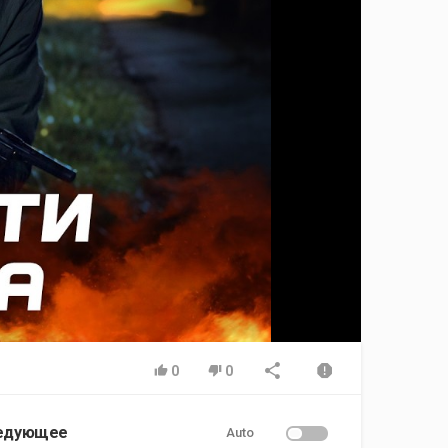
0
0
едующее
Auto