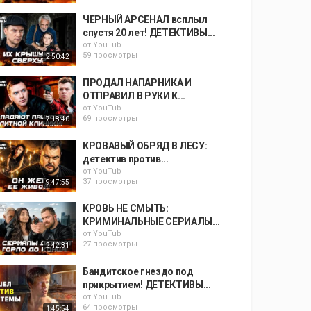
ЧЕРНЫЙ АРСЕНАЛ всплыл
спустя 20 лет! ДЕТЕКТИВЫ...
от
YouTub
59 просмотры
2:50:42
ПРОДАЛ НАПАРНИКА И
ОТПРАВИЛ В РУКИ К...
от
YouTub
69 просмотры
7:18:40
КРОВАВЫЙ ОБРЯД В ЛЕСУ:
детектив против...
от
YouTub
37 просмотры
9:47:55
КРОВЬ НЕ СМЫТЬ:
КРИМИНАЛЬНЫЕ СЕРИАЛЫ...
от
YouTub
27 просмотры
2:42:31
Бандитское гнездо под
прикрытием! ДЕТЕКТИВЫ...
от
YouTub
64 просмотры
1:45:54