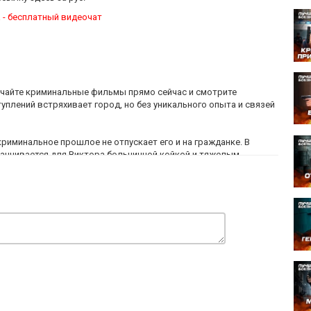
 - бесплатный видеочат
ючайте криминальные фильмы прямо сейчас и смотрите
уплений встряхивает город, но без уникального опыта и связей
риминальное прошлое не отпускает его и на гражданке. В
канчивается для Виктора больничной койкой и тяжелым
асправа была спланированной акцией, Тaрaн решает лично
ением.
икнуть в детали нераскрытых громких преступлений. Выйдя на
ста, Виктор получает шокирующую зацепку: ниточки от
ельным органам. Кто сможет пролить свет на этот заговор –