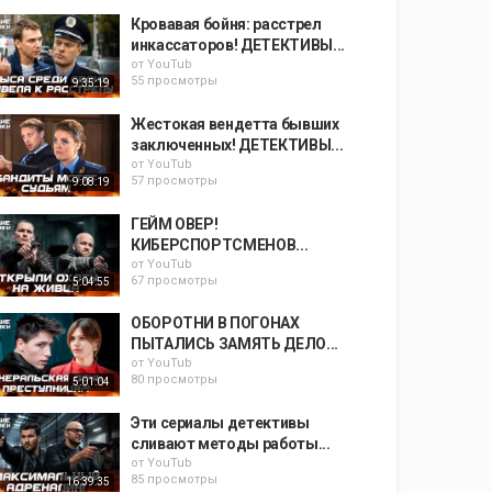
Кровавая бойня: расстрел
инкассаторов! ДЕТЕКТИВЫ...
от
YouTub
55 просмотры
9:35:19
Жестокая вендетта бывших
заключенных! ДЕТЕКТИВЫ...
от
YouTub
57 просмотры
9:08:19
ГЕЙМ ОВЕР!
КИБЕРСПОРТСМЕНОВ...
от
YouTub
67 просмотры
5:04:55
ОБОРОТНИ В ПОГОНАХ
ПЫТАЛИСЬ ЗАМЯТЬ ДЕЛО...
от
YouTub
80 просмотры
5:01:04
Эти сериалы детективы
сливают методы работы...
от
YouTub
85 просмотры
16:39:35