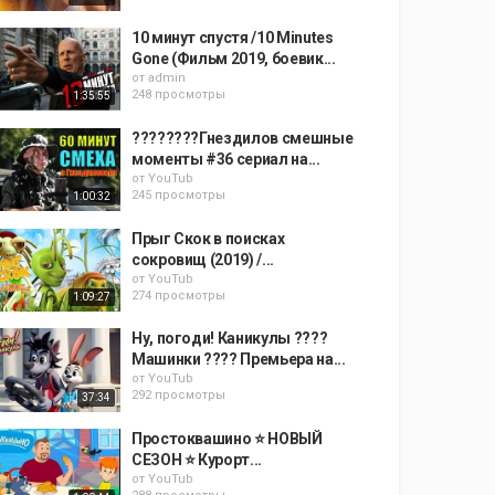
10 минут спустя /10 Minutes
Gone (Фильм 2019, боевик...
от
admin
248 просмотры
1:35:55
????????Гнездилов смешные
моменты #36 сериал на...
от
YouTub
245 просмотры
1:00:32
Прыг Скок в поисках
сокровищ (2019) /...
от
YouTub
274 просмотры
1:09:27
Ну, погоди! Каникулы ????
Машинки ???? Премьера на...
от
YouTub
292 просмотры
37:34
Простоквашино ⭐ НОВЫЙ
СЕЗОН ⭐ Курорт...
от
YouTub