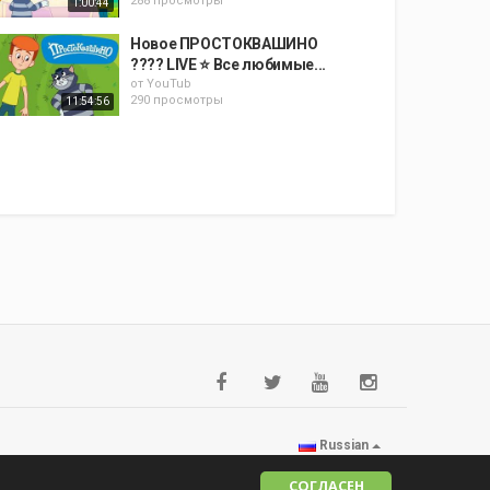
288 просмотры
1:00:44
Новое ПРОСТОКВАШИНО
???? LIVE ⭐ Все любимые...
от
YouTub
290 просмотры
11:54:56
Russian
СОГЛАСЕН