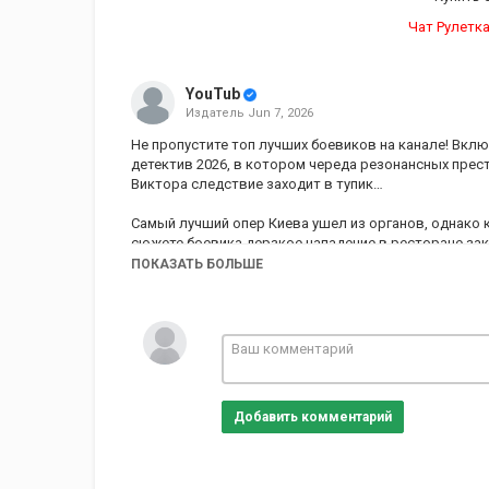
Чат Рулетка
YouTub
Издатель
Jun 7, 2026
Не пропустите топ лучших боевиков на канале! Вкл
детектив 2026, в котором череда резонансных прест
Виктора следствие заходит в тупик…
Самый лучший опер Киева ушел из органов, однако к
сюжете боевика дерзкое нападение в ресторане за
ранением его любимой женщины. Понимая, что эта р
ПОКАЗАТЬ БОЛЬШЕ
вернуться к игре и разобраться, кто стоит за покуш
Жажда справедливости заставляет оперативника вн
выжившего в жестокой перестрелке авторитета Кре
кровавых расправ тянутся прямиком к правоохранит
покажет топ фильм.
#ЛучшиеБоевики #Боевики #Детективы #Фильмы
Добавить комментарий
Категория
Сериалы