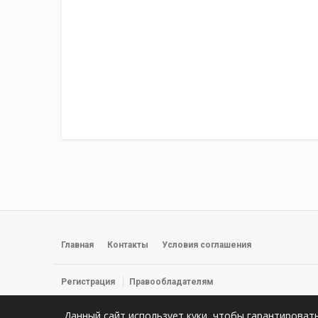
Главная
Контакты
Условия соглашения
Регистрация
Правообладателям
© 2026 Фильмы, сериалы и прямые трансляции смотреть онлайн 
Данный сайт использует куки, чтобы гарантироват