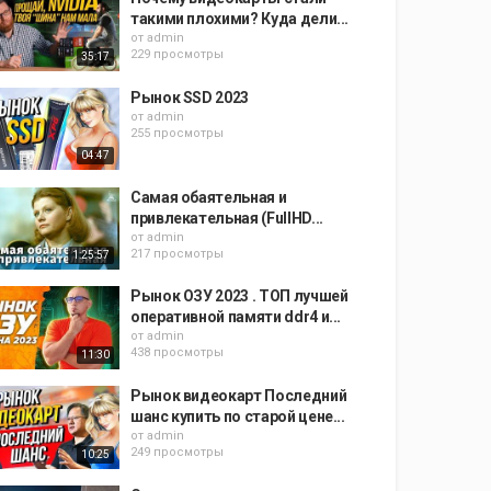
такими плохими? Куда дели...
от
admin
229 просмотры
35:17
Рынок SSD 2023
от
admin
255 просмотры
04:47
Самая обаятельная и
привлекательная (FullHD...
от
admin
217 просмотры
1:25:57
Рынок ОЗУ 2023 . ТОП лучшей
оперативной памяти ddr4 и...
от
admin
438 просмотры
11:30
Рынок видеокарт Последний
шанс купить по старой цене...
от
admin
249 просмотры
10:25