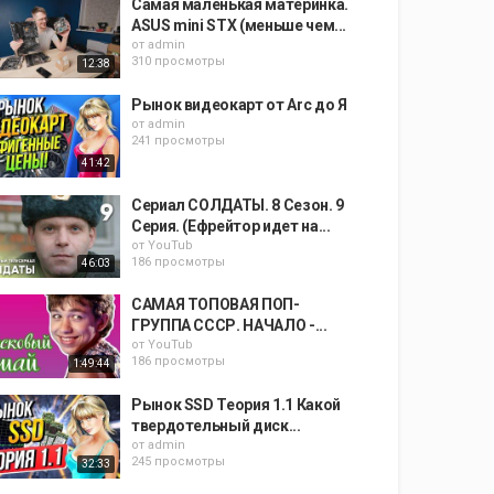
Самая маленькая материнка.
ASUS mini STX (меньше чем...
от
admin
310 просмотры
12:38
Рынок видеокарт от Аrc до Я
от
admin
241 просмотры
41:42
Сериал СОЛДАТЫ. 8 Сезон. 9
Серия. (Ефрейтор идет на...
от
YouTub
186 просмотры
46:03
САМАЯ ТОПОВАЯ ПОП-
ГРУППА СССР. НАЧАЛО -...
от
YouTub
186 просмотры
1:49:44
Рынок SSD Теория 1.1 Какой
твердотельный диск...
от
admin
245 просмотры
32:33