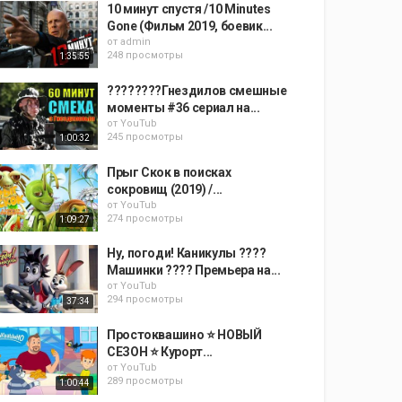
10 минут спустя /10 Minutes
Gone (Фильм 2019, боевик...
от
admin
248 просмотры
1:35:55
????????Гнездилов смешные
моменты #36 сериал на...
от
YouTub
245 просмотры
1:00:32
Прыг Скок в поисках
сокровищ (2019) /...
от
YouTub
274 просмотры
1:09:27
Ну, погоди! Каникулы ????
Машинки ???? Премьера на...
от
YouTub
294 просмотры
37:34
Простоквашино ⭐ НОВЫЙ
СЕЗОН ⭐ Курорт...
от
YouTub
289 просмотры
1:00:44