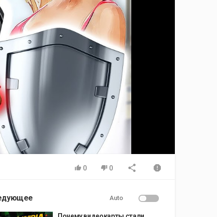
0
0
едующее
Auto
Почему видеокарты стали