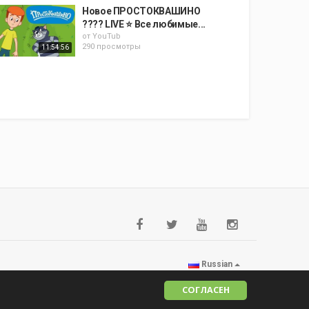
Новое ПРОСТОКВАШИНО
???? LIVE ⭐ Все любимые...
от
YouTub
290 просмотры
11:54:56
Russian
СОГЛАСЕН