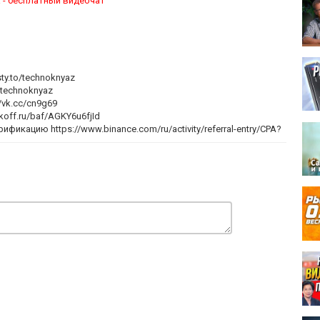
 - бесплатный видеочат
sty.to/technoknyaz
/technoknyaz
//vk.cc/cn9g69
koff.ru/baf/AGKY6u6fjId
икацию https://www.binance.com/ru/activity/referral-entry/CPA?
koff.ru/baf/AGKY6u6fjId
qGZltacVKdtZOX44DiOV0mvsE4heBhnPtc/edit#gid=0
u/?ref=f7a3d9d6
DvDgs4GFv6HcZ4bBD0=