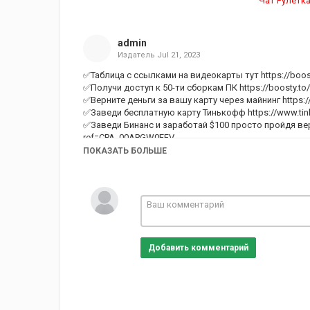
Чат Рулетка
admin
Издатель
Jul 21, 2023
✅Таблица с ссылками на видеокарты тут
https://boo
✅Получи доступ к 50-ти сборкам ПК
https://boosty.to
✅Верните деньги за вашу карту через майнинг
https:
✅Заведи бесплатную карту Тинькофф
https://www.tin
✅Заведи Бинанс и заработай $100 просто пройдя вериф
ref=CPA_00APGW0EFV
✅Желаете стримить на ТК ? Пишите:
ПОКАЗАТЬ БОЛЬШЕ
https://vk.com/id12324187
либо по
irkutsk2@mail.ru
✅Заведи бесплатную карту Тинькофф
https://www.tin
✅Магазин ТК видеокарты, процессоры, матери!
https://docs.google.com/spreadsheets/d/1llECPQoUn
✅Бусти ТК
https://boosty.to/technoknyaz
#rtx4070ti #рыноквидеокарт #4070Ti
Добавить комментарий
✅Майните и зарабатывайте https://www.kryptex.org/r
✅Лучшая ПК группа Вконтакте
https://vk.com/tkitchen
✅Чат группы
https://vk.me/join/YSbe67aPASgdlD_ul
✅Телеграм канал https://t.me/TKitchen
✅чат Телеграм канала https://t.me/tknewchat