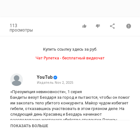
113
просмотры
Купить ссылку здесь за
руб.
Чат Рулетка - бесплатный видеочат
YouTub
Издатель
Nov 2, 2025
«Презумпция невиновности», 1 серия
Бандиты везут Бездаря за город и пытаются, чтобы он помог
им закопать тело убитого конкурента. Майор чудом избегает
гибели, отказавшись участвовать в этом грязном деле. На
следующий день Красавец и Бездарь начинают
расследование жестокого убийства студентки Ларисы
Касимовой, пропавшей накануне. Красавец предлагает
ПОКАЗАТЬ БОЛЬШЕ
искать преступника в ближнем круге. Еще одна версия
сыщиков — в городе начал орудовать сексуальный маньяк,