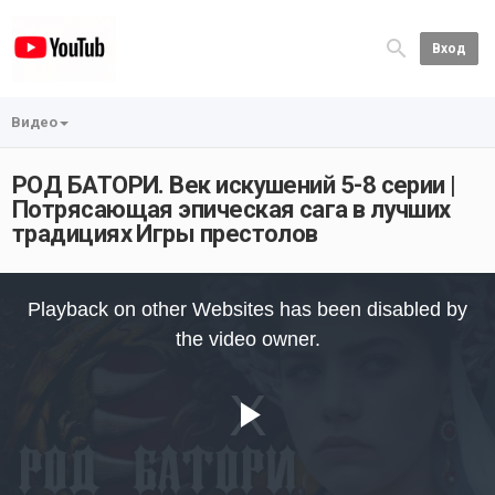
Вход
Видео
РОД БАТОРИ. Век искушений 5-8 серии |
Потрясающая эпическая сага в лучших
традициях Игры престолов
This
is
Playback on other Websites has been disabled by
a
modal
the video owner.
window.
Play